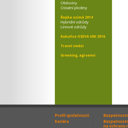
Obiloviny
Ostatní plodiny
Řepka ozimá 2014
Hybridní odrůdy
Liniové odrůdy
Kukuřice OSEVA UNI 2016
Travní směsi
Greening, agroenvi
Profil společnosti
Bezpečnostní
Kariéra
Bezpečnostní
na ochranu r