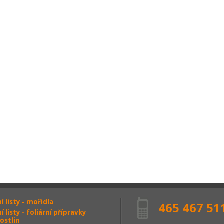
 listy - mořidla
465 467 51
 listy - foliární přípravky
ostlin