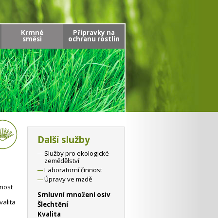
Krmné
Přípravky na
směsi
ochranu rostlin
Další služby
Služby pro ekologické
zemědělství
Laboratorní činnost
Úpravy ve mzdě
lnost
Smluvní množení osiv
valita
Šlechtění
Kvalita