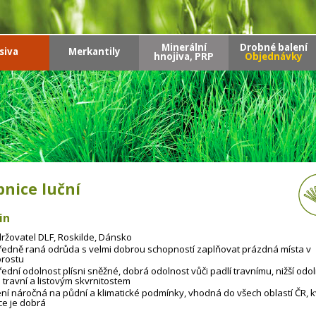
Minerální
Drobné balení
siva
Merkantily
hnojiva, PRP
Objednávky
pnice luční
in
ržovatel DLF, Roskilde, Dánsko
ředně raná odrůda s velmi dobrou schopností zaplňovat prázdná místa v
rostu
řední odolnost plísni sněžné, dobrá odolnost vůči padlí travnímu, nižší odo
i travní a listovým skvrnitostem
ní náročná na půdní a klimatické podmínky, vhodná do všech oblastí ČR, k
ce je dobrá