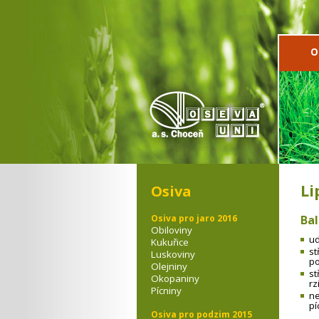
O
Li
Osiva
Osiva pro jaro 2016
Bal
Obiloviny
ud
Kukuřice
st
Luskoviny
po
Olejniny
st
Okopaniny
rz
Pícniny
ne
pí
Osiva pro podzim 2015